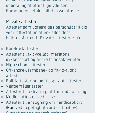
og som oftest vedrører sygdom og
udbetaling af offentlige ydelser.
Kommunen betaler altid disse attester.
Private attester
Attester som udfærdiges personligt til dig
vedr. attestation af en- eller flere
helbredsforhold. Private attester er fx
Kørekortattester
Attester til fx cykelløb, maratons,
dykkersport og andre fritidsaktiviteter
High school-attester
Off-shore-, jernbane- og fit-to-flight
attester
Politiattester og politiaspirant-attester
Værgemålsattester
Attester til aktivering af fremtidsfuldmagt
Medicinattester ved rejse
Attester til ansøgning om handicapkort
(
kun
ved lægefagligt vurderet behov)
Sygeattester (lægeerklæringer)
Mulighedserklæringer
Alle private attester betales af patienten