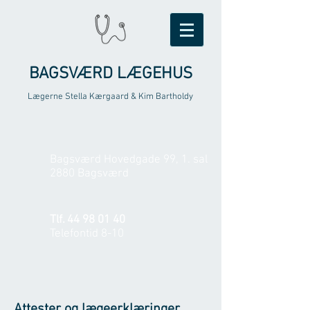
BAGSVÆRD LÆGEHUS
Lægerne Stella Kærgaard & Kim Bartholdy
Bagsværd Hovedgade 99, 1. sal
2880 Bagsværd
Tlf.
44 98 01 40
Telefontid 8-10
Attester og lægeerklæringer