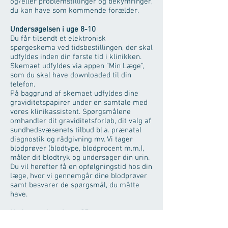
og/eller problemstillinger og bekymringer,
du kan have som kommende forælder.
Undersøgelsen i uge 8-10
Du får tilsendt et elektronisk
spørgeskema ved tidsbestillingen, der skal
udfyldes inden din første tid i klinikken.
Skemaet udfyldes via appen "Min Læge",
som du skal have downloaded til din
telefon.
På baggrund af skemaet udfyldes dine
graviditetspapirer under en samtale med
vores klinikassistent. Spørgsmålene
omhandler dit graviditetsforløb, dit valg af
sundhedsvæsenets tilbud bl.a. prænatal
diagnostik og rådgivning mv. Vi tager
blodprøver (blodtype, blodprocent m.m.),
måler dit blodtryk og undersøger din urin.
Du vil herefter få en opfølgningstid hos din
læge, hvor vi gennemgår dine blodprøver
samt besvarer de spørgsmål, du måtte
have.
Undersøgelsen i uge 25
Vi vurderer din almene trivsel og din