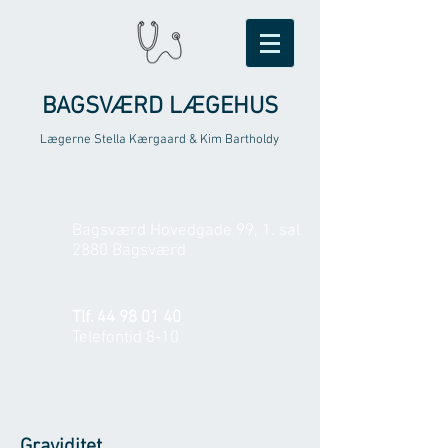
BAGSVÆRD LÆGEHUS
Lægerne Stella Kærgaard & Kim Bartholdy
Bagsværd Hovedgade 99, 1. sal
2880 Bagsværd
Tlf.
44 98 01 40
Telefontid 8-10
Graviditet