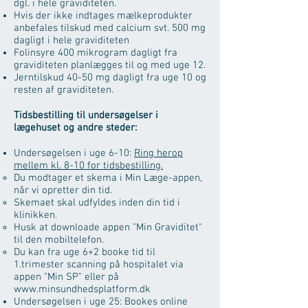
dgl. i hele graviditeten.
Hvis der ikke indtages mælkeprodukter
anbefales tilskud med calcium svt. 500 mg
dagligt i hele graviditeten
Folinsyre 400 mikrogram dagligt fra
graviditeten planlægges til og med uge 12.
Jerntilskud 40-50 mg dagligt fra uge 10 og
resten af graviditeten.
Tidsbestilling til undersøgelser i
lægehuset og andre steder:
Undersøgelsen i uge 6-10:
Ring herop
mellem kl. 8-10 for tidsbestilling.
Du modtager et skema i Min Læge-appen,
når vi opretter din tid.
Skemaet skal udfyldes inden din tid i
klinikken.
Husk at downloade appen "Min Graviditet"
til den mobiltelefon.
Du kan fra uge 6+2 booke tid til
1.trimester scanning på hospitalet via
appen "Min SP" eller på
www.minsundhedsplatform.dk
Undersøgelsen i uge 25: Bookes online