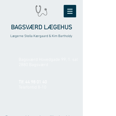
BAGSVÆRD LÆGEHUS
Lægerne Stella Kærgaard & Kim Bartholdy
Bagsværd Hovedgade 99, 1. sal
2880 Bagsværd
Tlf.
44 98 01 40
Telefontid 8-10